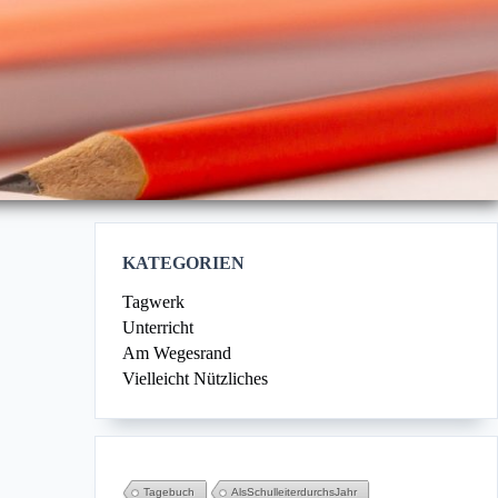
KATE­GO­RIEN
Tagwerk
Unterricht
Am Wegesrand
Vielleicht Nützliches
Tagebuch
AlsSchulleiterdurchsJahr