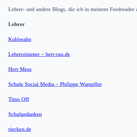
Leh­rer- und ande­re Blogs, die ich in mei­nem Feed­rea­der 
Leh­rer
Kubi­wahn
Leh­rer­zim­mer – herr​-rau​.de
Herr Mess
Schu­le Social Media – Phil­ip­pe Wampfler
Timo Off
Schul­ge­dan­ken
riecken​.de