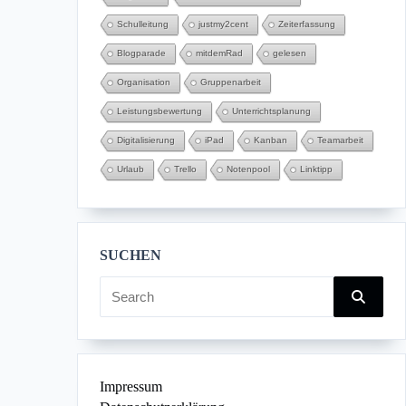
Schulleitung
justmy2cent
Zeiterfassung
Blogparade
mitdemRad
gelesen
Organisation
Gruppenarbeit
Leistungsbewertung
Unterrichtsplanung
Digitalisierung
iPad
Kanban
Teamarbeit
Urlaub
Trello
Notenpool
Linktipp
SUCHEN
Search
for:
Impres­sum