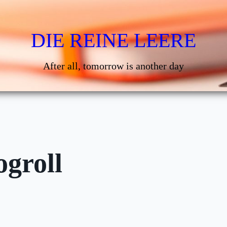
DIE REINE LEERE
After all, tomorrow is another day
ogroll